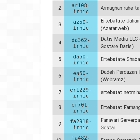
ar108-
2
Armaghan rahe tal
irnic
Ertebatate Jahan
az50-
3
irnic
(Azaranweb)
Datis Media LLC 
da362-
4
irnic
Gostare Datis)
da50-
5
Ertebatate Shab
irnic
Dadeh Pardazan 
ea50-
6
irnic
(Webramz)
er1229-
7
ertebatat netmih
irnic
er701-
8
Ertebatat Farha
irnic
Fanavari Serverp
fa2918-
9
irnic
Gostar
fa482-