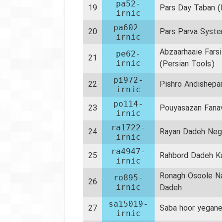
pa52-
19
Pars Day Taban (
irnic
pa602-
20
Pars Parva Syste
irnic
Abzaarhaaie Fars
pe62-
21
irnic
(Persian Tools)
pi972-
22
Pishro Andishep
irnic
po114-
23
Pouyasazan Fanav
irnic
ra1722-
24
Rayan Dadeh Neg
irnic
ra4947-
25
Rahbord Dadeh K
irnic
Ronagh Osoole 
ro895-
26
irnic
Dadeh
sa15019-
27
Saba hoor yegan
irnic