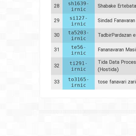
sh1639-
28
Shabake Ertebata
irnic
si127-
29
Sindad Fanavaran
irnic
ta5203-
30
TadbirPardazan e
irnic
te56-
31
Fananavaran Mas
irnic
Tida Data Proces
ti291-
32
irnic
(Hostida)
to3165-
33
tose fanavari zar
irnic