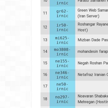
10
Faraso Samaneh 
irnic
Green Web Saman
gr62-
11
irnic
(Iran Server)
Roshangar Rayane
ir50-
12
irnic
Host)
mi625-
13
Mizban Dade Pas
irnic
mo3808-
14
mohandesin farap
irnic
ne155-
15
Negah Roshan Pa
irnic
ne346-
16
Netafraz Iranian 
irnic
ne50-
17
irnic
Noavaran Shabak
no297-
18
irnic
Mehregan (HostI