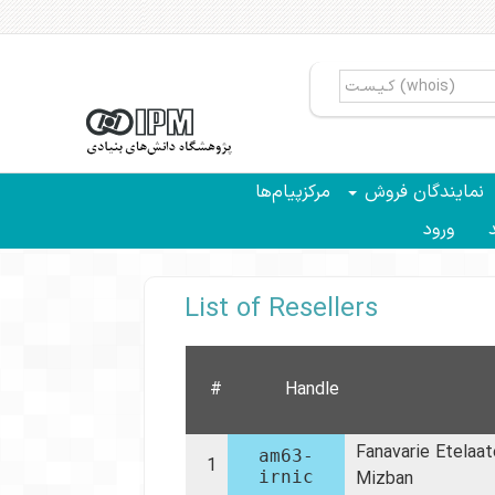
نمایندگان فروش
مرکزپیام‌ها
ید
ورود
List of Resellers
#
Handle
Fanavarie Etelaat
am63-
1
irnic
Mizban