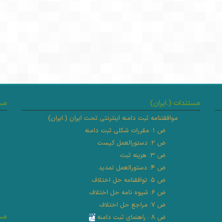
مستندات (.ایران)
مست
موافقتنامه ثبت دامنه اینترنتی تحت ایران (.ایران)
ض ۱: مقررات شکلی ثبت دامنه
ض ۲: دستورالعمل کیست
ض ۳: هزینه ثبت
ض ۴: دستورالعمل تمدید
ض ۵: توافقنامه حل اختلاف
ض ۶: شیوه نامه حل اختلاف
ض ۷: مراجع حل اختلاف
مس
ض ۸ : راهنمای ثبت دامنه